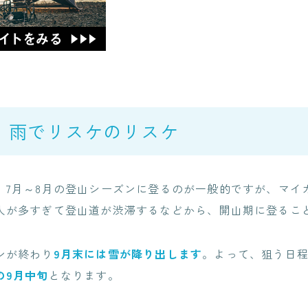
 雨でリスケのリスケ
、7月～8月の登山シーズンに登るのが一般的ですが、マイ
人が多すぎて登山道が渋滞するなどから、開山期に登るこ
ンが終わり
9月末には雪が降り出します
。よって、狙う日
の9月中旬
となります。