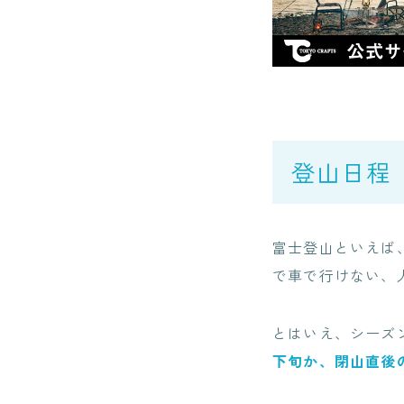
登山日程
富士登山といえば
で車で行けない、
とはいえ、シーズ
下旬か、閉山直後