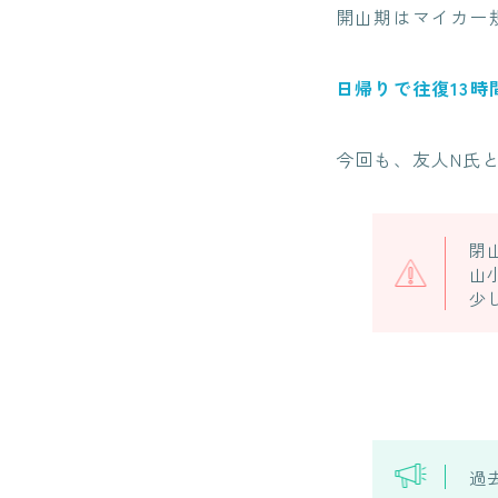
開山期はマイカー
日帰りで往復13時
今回も、友人N氏
閉
山
少
過