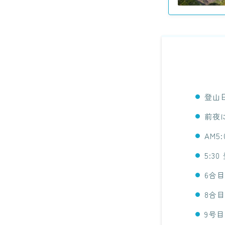
登山
前夜
AM5
5:3
6合
8合
9号