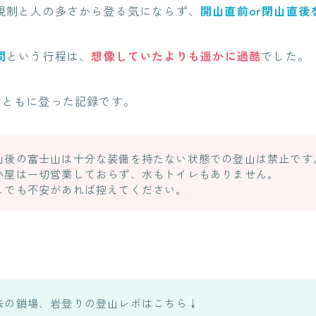
規制と人の多さから登る気にならず、
開山直前or閉山直後
間
という行程は、
想像していたよりも遥かに過酷
でした。
とともに登った記録です。
山後の富士山は十分な装備を持たない状態での登山は禁止です
小屋は一切営業しておらず、水もトイレもありません。
しでも不安があれば控えてください。
去の鎖場、岩登りの登山レポはこちら↓