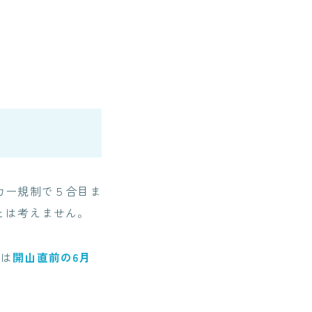
カー規制で５合目ま
とは考えません。
程は
開山直前の6月