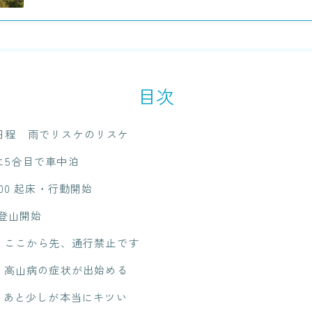
目次
日程 雨でリスケのリスケ
に5合目で車中泊
:00 起床・行動開始
0 登山開始
目 ここから先、通行禁止です
目 高山病の症状が出始める
目 あと少しが本当にキツい