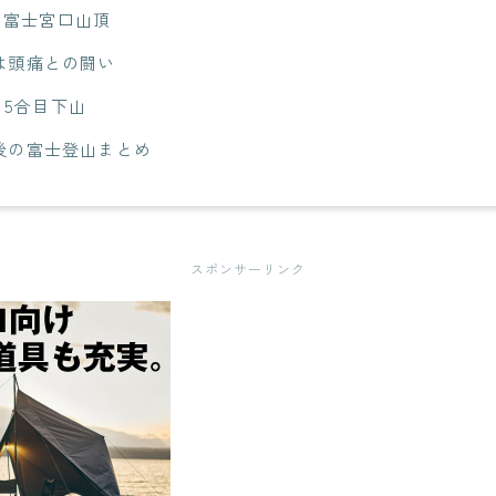
30 富士宮口山頂
は頭痛との闘い
00 5合目下山
後の富士登山まとめ
スポンサーリンク