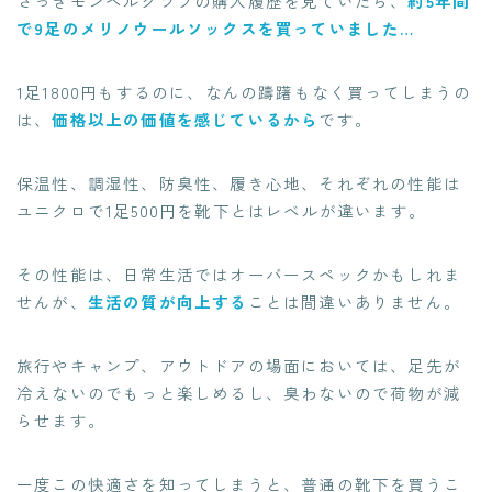
さっきモンベルクラブの購入履歴を見ていたら、
約5年間
で9足のメリノウールソックスを買っていました…
1足1800円もするのに、なんの躊躇もなく買ってしまうの
は、
価格以上の価値を感じているから
です。
保温性、調湿性、防臭性、履き心地、それぞれの性能は
ユニクロで1足500円を靴下とはレベルが違います。
その性能は、日常生活ではオーバースペックかもしれま
せんが、
生活の質が向上する
ことは間違いありません。
旅行やキャンプ、アウトドアの場面においては、足先が
冷えないのでもっと楽しめるし、臭わないので荷物が減
らせます。
一度この快適さを知ってしまうと、普通の靴下を買うこ