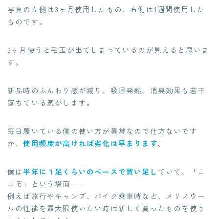
写真の左側は3ヶ月使用したもの、右側は1週間使用した
ものです。
3ヶ月使うと毛玉が出てしまっているのが見えると思いま
す。
新品時のふんわり感が減り、吸湿発熱、消臭効果も若干
落ちている気がします。
毎日履いている僕の使い方が異常なので仕方ないです
が、
使用頻度が高ければ劣化は早まります
。
僕は
半年に１足くらいのペースで買い足し
ていて、「こ
こぞ」という場面ーー
例えば旅行やキャンプ、バイク乗車時など、メリノウー
ルの性能を最大限使いたい時は新しく買ったものを使う