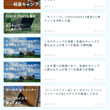
2025.11.15
キャンプ
「モントープ」TOKYOCRAFTS新作2人用
テントを予約した話
2023.08.13
キャンプ
これでキャンプが充実！友達のキャンプに
誘われた人が買うべき道具 ②便利編
2023.06.25
キャンプ
これを選べば間違いない。友達のキャンプ
に誘われた人が買うべき道具①必須編
2023.06.12
キャンプ
【ハーフインナー化】サーカスTC メッシュ
インナー4/5を2/5サイズで設営してみた
2023.01.09
キャンプ