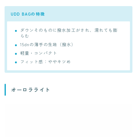
UDD BAGの特徴
ダウンそのものに撥水加工がされ、濡れても膨
らむ
15dnの薄手の生地（撥水）
軽量・コンパクト
フィット感：ややキツめ
オーロラライト