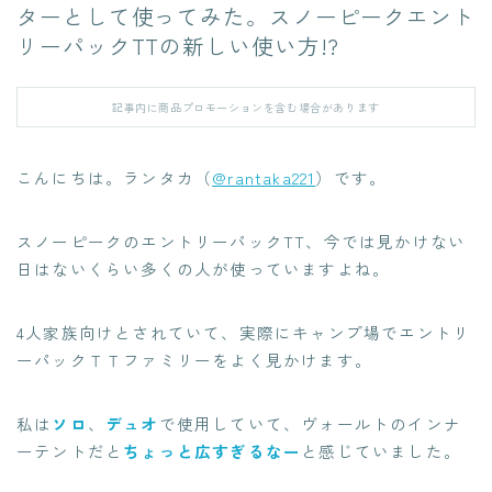
ターとして使ってみた。スノーピークエント
リーパックTTの新しい使い方!?
記事内に商品プロモーションを含む場合があります
こんにちは。ランタカ（
@rantaka221
）です。
スノーピークのエントリーパックTT、今では見かけない
日はないくらい多くの人が使っていますよね。
4人家族向けとされていて、実際にキャンプ場でエントリ
ーパックＴＴファミリーをよく見かけます。
私は
ソロ
、
デュオ
で使用していて、ヴォールトのインナ
ーテントだと
ちょっと広すぎるなー
と感じていました。