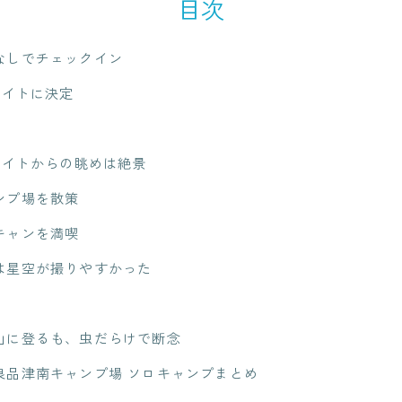
目次
なしでチェックイン
4サイトに決定
4サイトからの眺めは絶景
ンプ場を散策
キャンを満喫
は星空が撮りやすかった
山に登るも、虫だらけで断念
良品津南キャンプ場 ソロキャンプまとめ