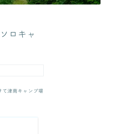
でソロキャ
かけて津南キャンプ場