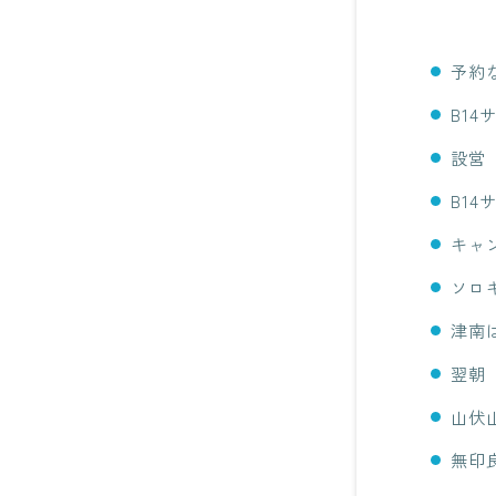
予約
B1
設営
B1
キャ
ソロ
津南
翌朝
山伏
無印