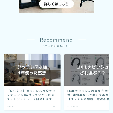
Recommend
こちらの記事もどうぞ
【QoL向上】タッチレス水栓ナビ
LIXILナビッシュの選び方 乾電
ッシュB5を1年使って分かったメ
式, 浄水器なしがおすすめな理
リットデメリットを紹介します
【タッチレス水栓・電源不要
2022.02.11
DIY
2022.02.12