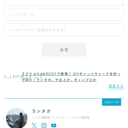
ラブリコ(LABRICO)で簡単！ DIYキャットウォークを作っ
[…] DIYのこと […]
7年前
てみた | ランタカ、やまとか、キャンプとか
返信する
ABOUT ME
ランタカ
バイク旅動画クリエイター / ブログ運営者