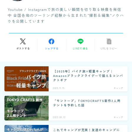
Youtube / Instagramで旅の美しい瞬間を切り取る映像を発信
中 全国各地のツーリング経験から生まれた”撮影＆編集”ノウハ
ウを公開しています
ポストする
シェアする
LINEで送る
URLをコピー
【2025年】バイク旅×軽量キャンプ｜
Amazonブラックフライデーで揃えるコンパ
クトギア
2025.11.15
キャンプ
「モントープ」TOKYOCRAFTS新作2人用
テントを予約した話
2023.08.13
キャンプ
これでキャンプが充実！友達のキャンプに