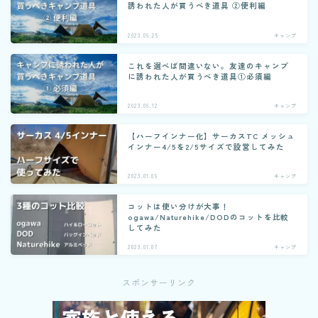
誘われた人が買うべき道具 ②便利編
2023.06.25
キャンプ
これを選べば間違いない。友達のキャンプ
に誘われた人が買うべき道具①必須編
2023.06.12
キャンプ
【ハーフインナー化】サーカスTC メッシュ
インナー4/5を2/5サイズで設営してみた
2023.01.09
キャンプ
コットは使い分けが大事！
ogawa/Naturehike/DODのコットを比較
してみた
2023.01.07
キャンプ
スポンサーリンク