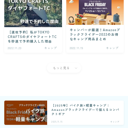
キャンパーが厳選！Amazonブ
【速攻予約】私がTOKYO
ラックフライデー2022のお得
CRAFTSのダイヤフォートTC
なキャンプ用品まとめ
を秒速で予約購入した理由
2022.11.23
キャンプ
2022.11.19
キャンプ
もっと見る
【2025年】バイク旅×軽量キャンプ｜
Amazonブラックフライデーで揃えるコンパ
クトギア
2025.11.15
キャンプ