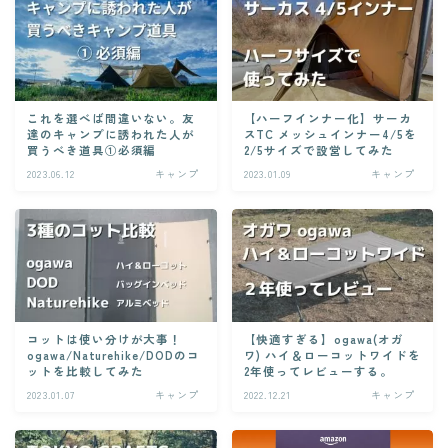
これを選べば間違いない。友
【ハーフインナー化】サーカ
達のキャンプに誘われた人が
スTC メッシュインナー4/5を
買うべき道具①必須編
2/5サイズで設営してみた
2023.06.12
キャンプ
2023.01.09
キャンプ
コットは使い分けが大事！
【快適すぎる】ogawa(オガ
ogawa/Naturehike/DODのコ
ワ) ハイ＆ローコットワイドを
ットを比較してみた
2年使ってレビューする。
2023.01.07
キャンプ
2022.12.21
キャンプ