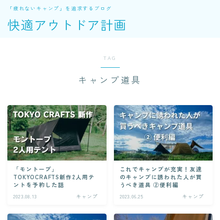
「疲れないキャンプ」を追求するブログ
快適アウトドア計画
TAG
キャンプ道具
「モントープ」
これでキャンプが充実！友達
TOKYOCRAFTS新作2人用テ
のキャンプに誘われた人が買
ントを予約した話
うべき道具 ②便利編
2023.08.13
キャンプ
2023.06.25
キャンプ