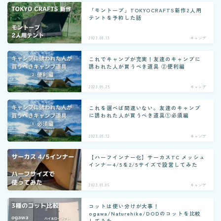
「モントープ」TOKYOCRAFTS新作2人用
テントを予約した話
2023.08.13
キャンプ
これでキャンプが充実！友達のキャンプに
誘われた人が買うべき道具 ②便利編
2023.06.25
キャンプ
これを選べば間違いない。友達のキャンプ
に誘われた人が買うべき道具①必須編
2023.06.12
キャンプ
【ハーフインナー化】サーカスTC メッシュ
インナー4/5を2/5サイズで設営してみた
2023.01.09
キャンプ
コットは使い分けが大事！
ogawa/Naturehike/DODのコットを比較
してみた